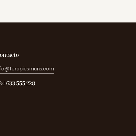
ontacto
nfo@terapiesmuns.com
34 633 555 228