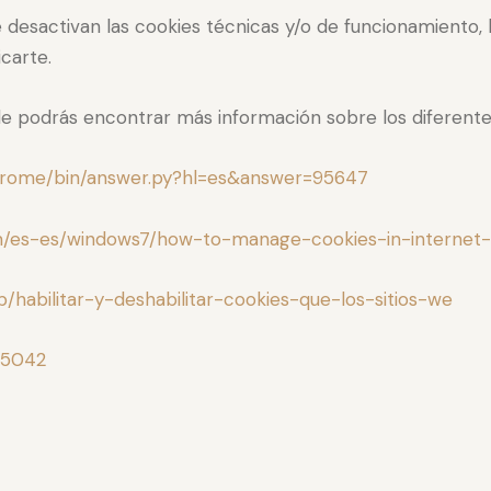
 desactivan las cookies técnicas y/o de funcionamiento, 
carte.
nde podrás encontrar más información sobre los diferent
chrome/bin/answer.py?hl=es&answer=95647
om/es-es/windows7/how-to-manage-cookies-in-internet-
kb/habilitar-y-deshabilitar-cookies-que-los-sitios-we
h5042