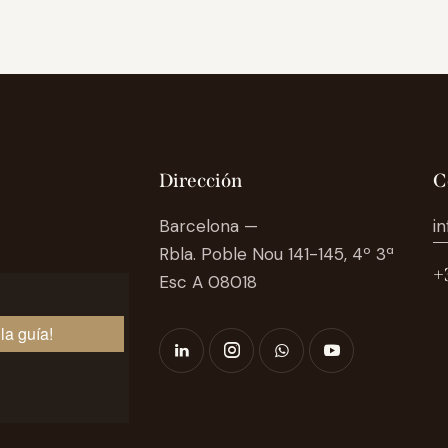
Dirección
C
Barcelona —
i
Rbla. Poble Nou 141-145, 4º 3ª
+
Esc A 08018