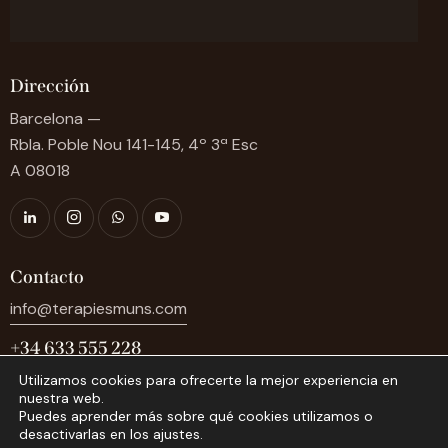
Dirección
Barcelona —
Rbla. Poble Nou 141-145, 4º 3ª Esc
A 08018
Contacto
info@terapiesmuns.com
+34 633 555 228
Utilizamos cookies para ofrecerte la mejor experiencia en
nuestra web.
Puedes aprender más sobre qué cookies utilizamos o
desactivarlas en los ajustes.
FAQs
Política de Privacidad
Política de Cookies