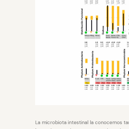
La microbiota intestinal la conocemos ta