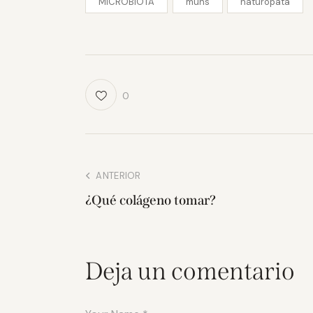
MICROBIOTA
muns
naturopata
0
ANTERIOR
¿Qué colágeno tomar?
Deja un comentario