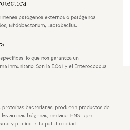
rotectora
 gérmenes patógenos externos o patógenos
es, Bifidobacterium, Lactobacilus.
ra
specíficas, lo que nos garantiza un
a inmunitario. Son la E.Coli y el Enterococcus
as proteínas bacterianas, producen productos de
 las aminas biógenas, metano, HN3… que
lismo y producen hepatotoxicidad.