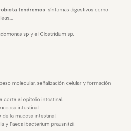
crobiota tendremos
síntomas digestivos como
leas….
eudomonas sp y el Clostridium sp.
peso molecular, señalización celular y formación
orta al epitelio intestinal.
mucosa intestinal.
de la mucosa intestinal.
a y Faecalibacterium prausnitzii.